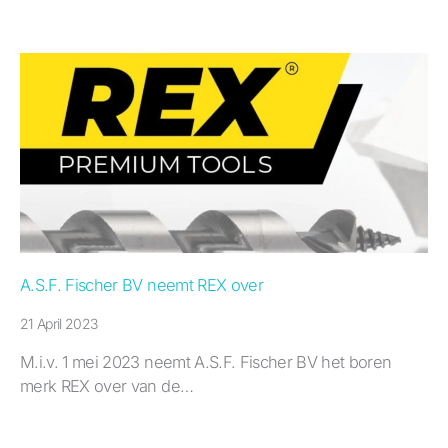
A.S.F. Fischer BV neemt REX over
21 April 2023
M.i.v. 1 mei 2023 neemt A.S.F. Fischer BV het boren
merk REX over van de…