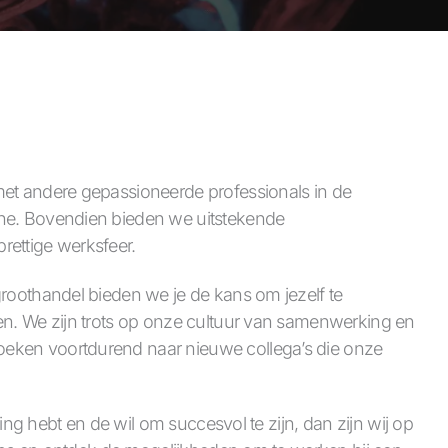
et andere gepassioneerde professionals in de
he. Bovendien bieden we uitstekende
ettige werksfeer.
groothandel bieden we je de kans om jezelf te
en. We zijn trots op onze cultuur van samenwerking en
eken voortdurend naar nieuwe collega’s die onze
lling hebt en de wil om succesvol te zijn, dan zijn wij op