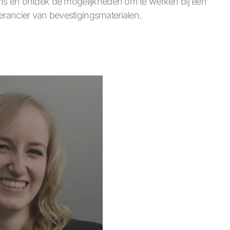
j ons en ontdek de mogelijkheden om te werken bij een
erancier van bevestigingsmaterialen.