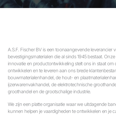
A.S.F. Fischer BV is een toonaangevende leverancier 
bevestigingsmaterialen die al sinds 1945 bestaat. On
innovatie en productontwikkeling stelt ons in staat om
ontwikkelen en te leveren aan ons brede klantenbesta
bouwmaterialenhandel, de hout- en plaatmaterialenha
ijzerwarenvakhandel, de elektrotechnische groothandel,
groothandel en de grootschalige industrie.
We zijn een platte organisatie waar we uitdagende ban
kunnen helpen je vaardigheden te ontwikkelen en je car