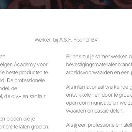
Werken bij A.S.F. Fischer BV
van
Bij ons zul je samenwerken m
ze eigen Academy voor
bevestigingsmaterialenbranc
 de beste producten te
arbeidsvoorwaarden en een pr
nd. De professionele
Als internationaal werkende 
ndel, de
ontwikkelen en door te groei
 de c.v.- en sanitair
open communicatie en we zo
waarden en passie delen.
en bieden die je
Als jij een professionele inste
rière te laten groeien.