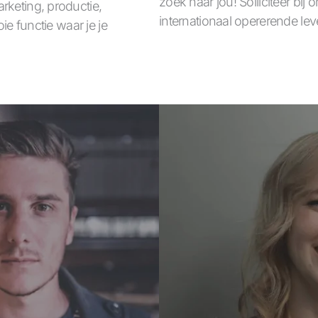
zoek naar jou! Solliciteer bi
rketing, productie,
internationaal opererende lev
ie functie waar je je