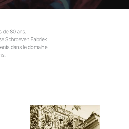
us de 80 ans.
se Schroeven Fabriek
clients dans le domaine
ns.