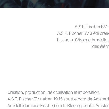
A.S.F. Fischer BV 
A.S.F. Fischer BV a été cr
Fischer » (Visserie Amstello
des éléme
Création, production, délocalisation et importation.
A.S.F. Fischer BV naît en 1945 sous le nom de Amster
Amstellodamoise Fischer) sur le Bloemgracht à Amste