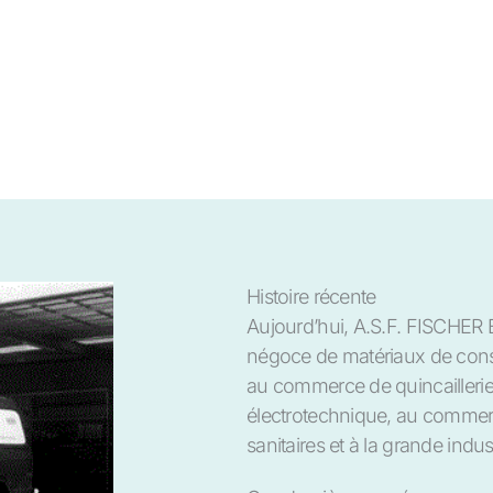
Histoire récente
Aujourd’hui, A.S.F. FISCHER 
négoce de matériaux de cons
au commerce de quincailleri
électrotechnique, au commerc
sanitaires et à la grande indust