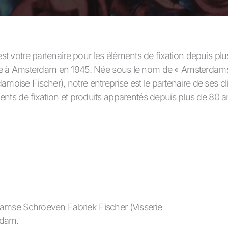
est votre partenaire pour les éléments de fixation depuis pl
éée à Amsterdam en 1945. Née sous le nom de « Amsterdam
damoise Fischer), notre entreprise est le partenaire de ses 
nts de fixation et produits apparentés depuis plus de 80 a
damse Schroeven Fabriek Fischer (Visserie
rdam.