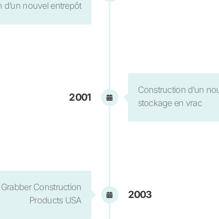
n d’un nouvel entrepôt
Construction d’un nou
2001
stockage en vrac
 Grabber Construction
2003
Products USA