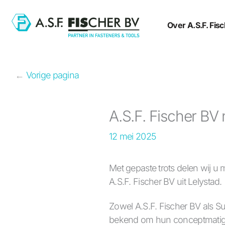
Ga
naar
Over A.S.F. Fis
de
inhoud
←
Vorige pagina
A.S.F. Fischer BV
12 mei 2025
Met gepaste trots delen wij u
A.S.F. Fischer BV uit Lelystad.
Zowel A.S.F. Fischer BV als S
bekend om hun conceptmatige