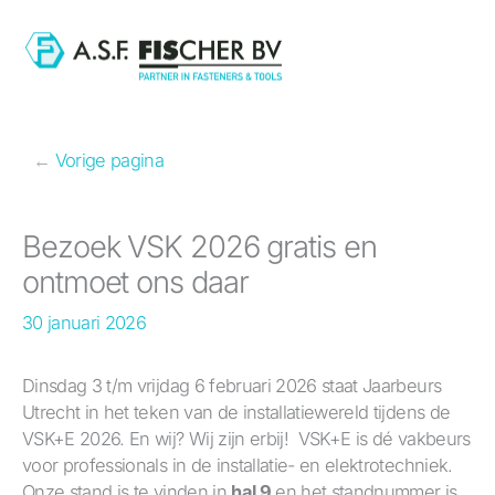
Ga
naar
de
inhoud
←
Vorige pagina
Bezoek VSK 2026 gratis en
ontmoet ons daar
30 januari 2026
Dinsdag 3 t/m vrijdag 6 februari 2026 staat Jaarbeurs
Utrecht in het teken van de installatiewereld tijdens de
VSK+E 2026. En wij? Wij zijn erbij! VSK+E is dé vakbeurs
voor professionals in de installatie- en elektrotechniek.
Onze stand is te vinden in
hal 9
en het standnummer is